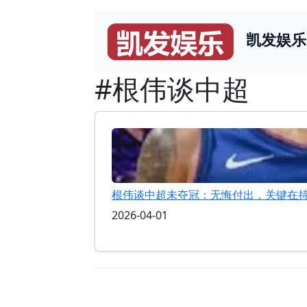
凯发娱乐
#根伟谈中超
根伟谈中超未夺冠：无悔付出，关键在
2026-04-01