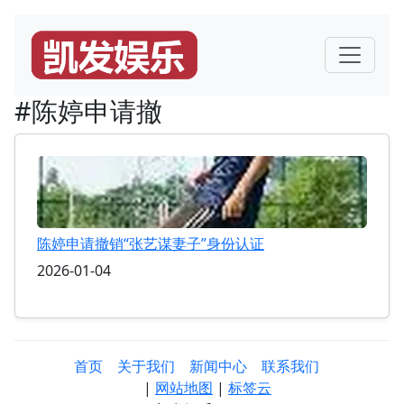
#陈婷申请撤
陈婷申请撤销“张艺谋妻子”身份认证
2026-01-04
首页
关于我们
新闻中心
联系我们
|
网站地图
|
标签云