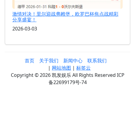
激情对决！里尔迎战弗赖堡，欧罗巴杯焦点战精彩
分享盛宴！
2026-03-03
首页
关于我们
新闻中心
联系我们
|
网站地图
|
标签云
Copyright © 2026 凯发娱乐 All Rights Reserved ICP
备22699179号-74