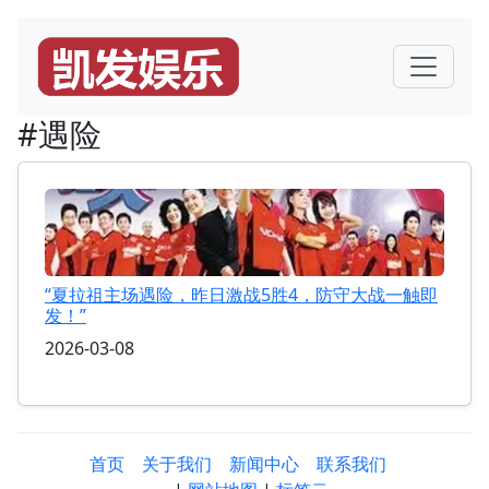
#遇险
“夏拉祖主场遇险，昨日激战5胜4，防守大战一触即
发！”
2026-03-08
首页
关于我们
新闻中心
联系我们