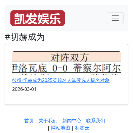
#切赫成为
彼得·切赫成为2025英超名人堂候选人提名对象
2026-03-01
首页
关于我们
新闻中心
联系我们
|
网站地图
|
标签云