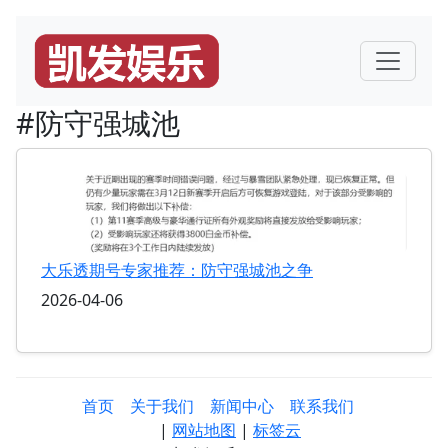
#防守强城池
大乐透期号专家推荐：防守强城池之争
2026-04-06
首页
关于我们
新闻中心
联系我们
|
网站地图
|
标签云