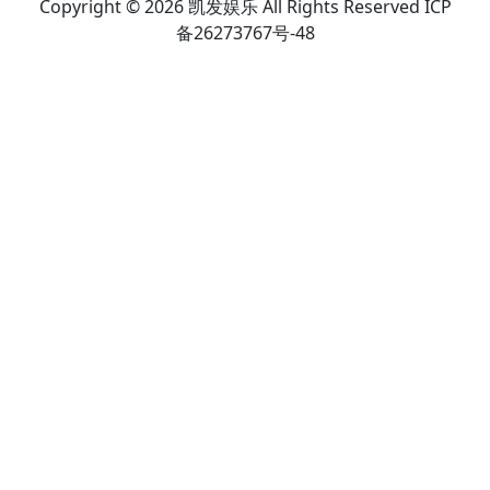
Copyright © 2026 凯发娱乐 All Rights Reserved ICP
备26273767号-48