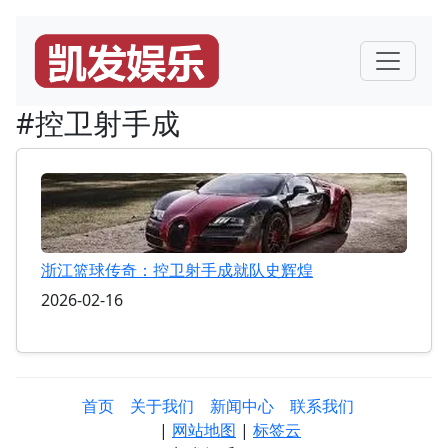
#控卫射手成
浙江篮球传奇：控卫射手成就队史辉煌
2026-02-16
首页
关于我们
新闻中心
联系我们
|
网站地图
|
标签云