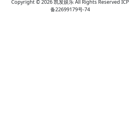
Copyright © 2026 凯发娱乐 All Rights Reserved ICP
备22699179号-74