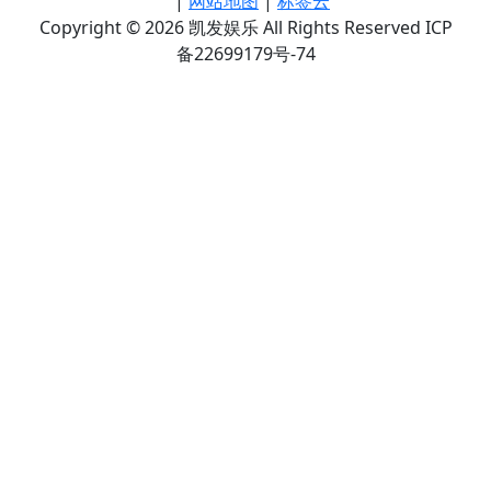
|
网站地图
|
标签云
Copyright © 2026 凯发娱乐 All Rights Reserved ICP
备22699179号-74