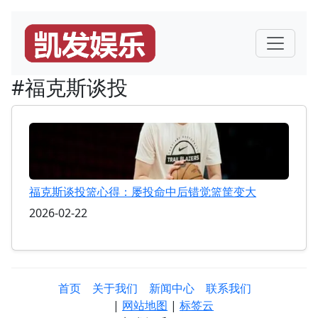
#福克斯谈投
福克斯谈投篮心得：屡投命中后错觉篮筐变大
2026-02-22
首页
关于我们
新闻中心
联系我们
|
网站地图
|
标签云