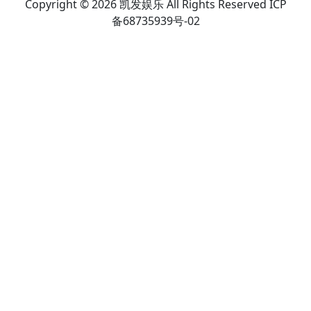
Copyright © 2026 凯发娱乐 All Rights Reserved ICP
备68735939号-02