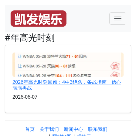
#年高光时刻
2026年高光时刻回顾：4中3绝杀，备战指南，信心
满满再战
2026-06-07
首页
关于我们
新闻中心
联系我们