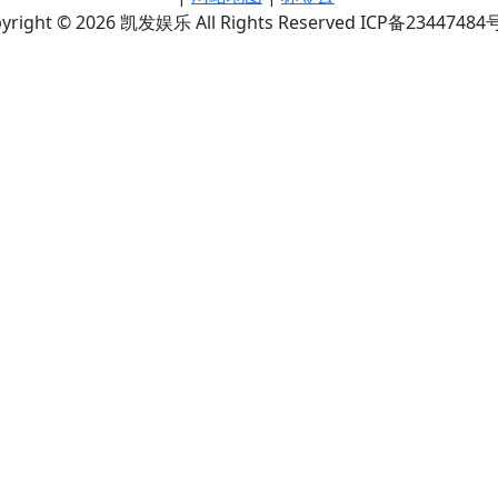
yright © 2026 凯发娱乐 All Rights Reserved ICP备23447484