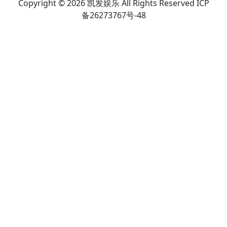
Copyright © 2026 凯发娱乐 All Rights Reserved ICP
备26273767号-48