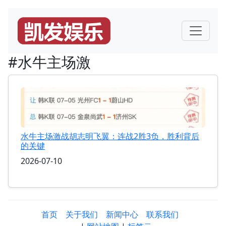
#水牛主场激
水牛主场激战胡志明飞翼：连战2胜3负，胜利背后
的关键
2026-07-10
首页
关于我们
新闻中心
联系我们