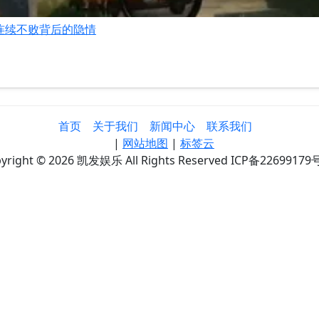
连续不败背后的隐情
首页
关于我们
新闻中心
联系我们
|
网站地图
|
标签云
yright © 2026 凯发娱乐 All Rights Reserved ICP备22699179