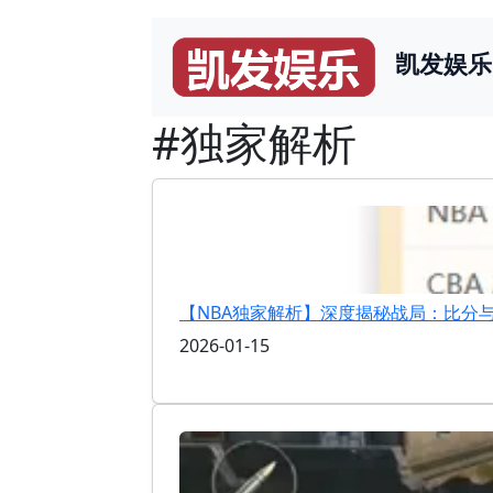
凯发娱乐
#独家解析
【NBA独家解析】深度揭秘战局：比分
2026-01-15