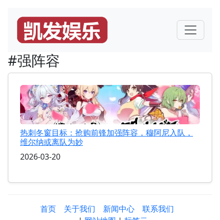
#强阵容
热刺冬窗目标：抢购前锋加强阵容，穆阿尼入队，
维尔纳或离队为妙
2026-03-20
首页
关于我们
新闻中心
联系我们