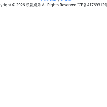
yright © 2026 凯发娱乐 All Rights Reserved ICP备41769312