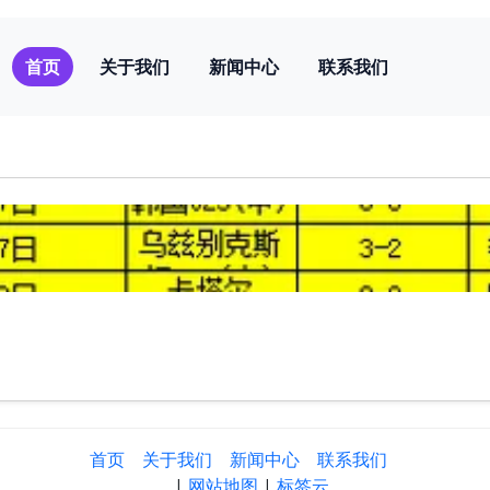
首页
关于我们
新闻中心
联系我们
首页
关于我们
新闻中心
联系我们
|
网站地图
|
标签云