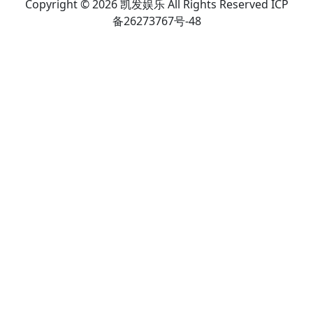
Copyright © 2026 凯发娱乐 All Rights Reserved ICP
备26273767号-48