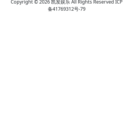
Copyright © 2026 凯发娱乐 All Rights Reserved ICP
备41769312号-79