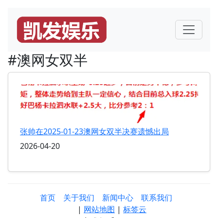
#澳网女双半
张帅在2025-01-23澳网女双半决赛遗憾出局
2026-04-20
首页
关于我们
新闻中心
联系我们
|
网站地图
|
标签云