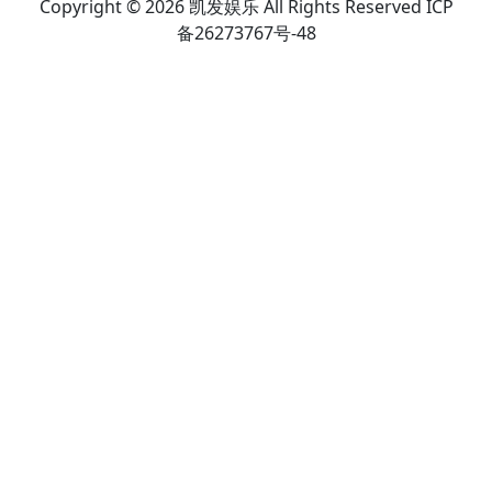
Copyright © 2026 凯发娱乐 All Rights Reserved ICP
备26273767号-48