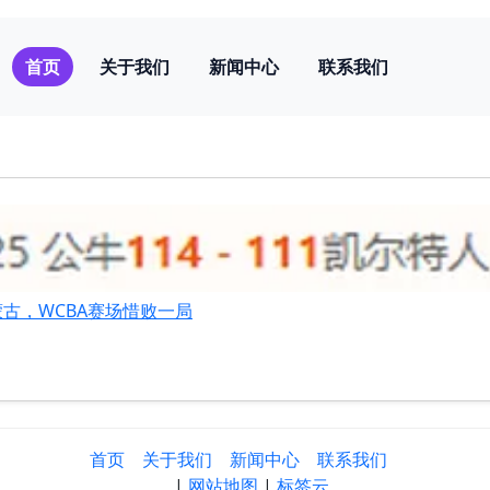
首页
关于我们
新闻中心
联系我们
古，WCBA赛场惜败一局
首页
关于我们
新闻中心
联系我们
|
网站地图
|
标签云