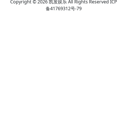
Copyright © 2026 凯发娱乐 All Rights Reserved ICP
备41769312号-79