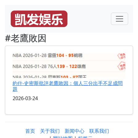
#老鷹敗因
約什-史密斯批評老鷹敗因：個人三分出手不足成問
題
2026-03-24
首页
关于我们
新闻中心
联系我们