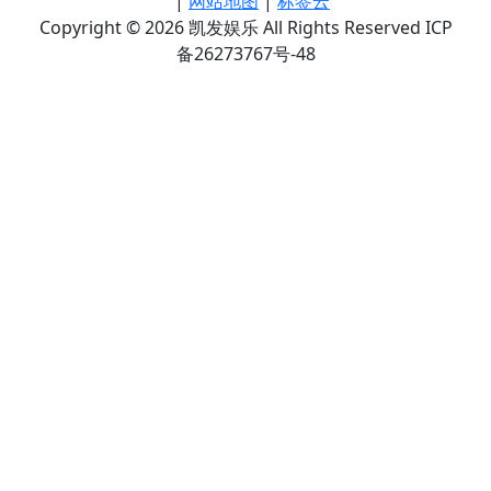
|
网站地图
|
标签云
Copyright © 2026 凯发娱乐 All Rights Reserved ICP
备26273767号-48