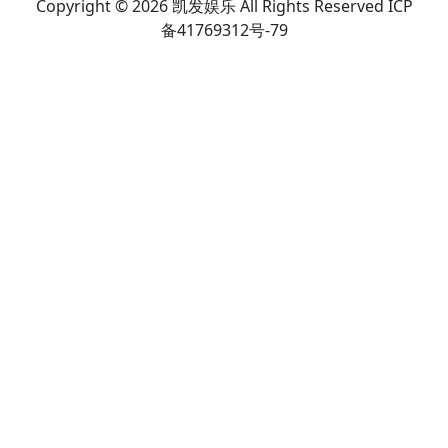
Copyright © 2026 凯发娱乐 All Rights Reserved ICP
备41769312号-79