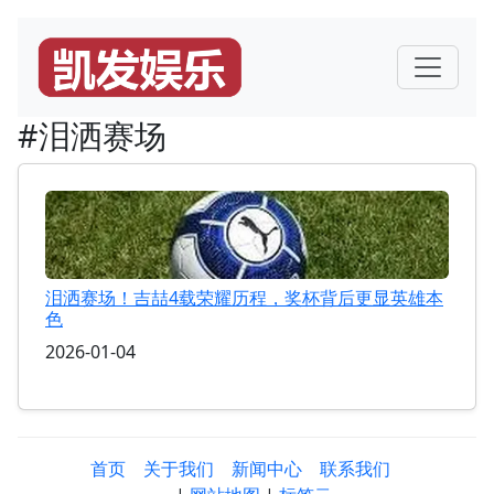
#泪洒赛场
泪洒赛场！吉喆4载荣耀历程，奖杯背后更显英雄本
色
2026-01-04
首页
关于我们
新闻中心
联系我们