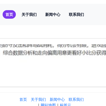
首页
关于我们
新闻中心
联系我们
首页
关于我们
新闻中心
联系我们
|
网站地图
|
标签云