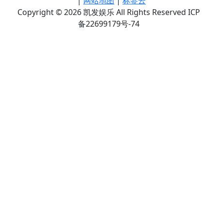
|
网站地图
|
标签云
Copyright © 2026 凯发娱乐 All Rights Reserved ICP
备22699179号-74