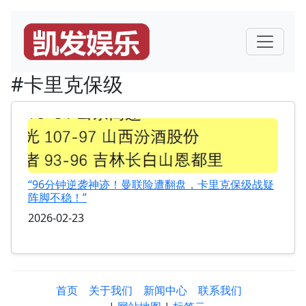
#卡里克保级
“96分钟逆袭神迹！曼联险遭翻盘，卡里克保级战疑
阵脚不稳！”
2026-02-23
首页
关于我们
新闻中心
联系我们