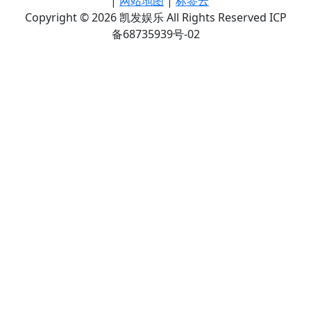
|
网站地图
|
标签云
Copyright © 2026 凯发娱乐 All Rights Reserved ICP
备68735939号-02