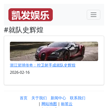
#就队史辉煌
浙江篮球传奇：控卫射手成就队史辉煌
2026-02-16
首页
关于我们
新闻中心
联系我们
|
网站地图
|
标签云