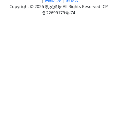
|
网站地图
|
标签云
Copyright © 2026 凯发娱乐 All Rights Reserved ICP
备22699179号-74