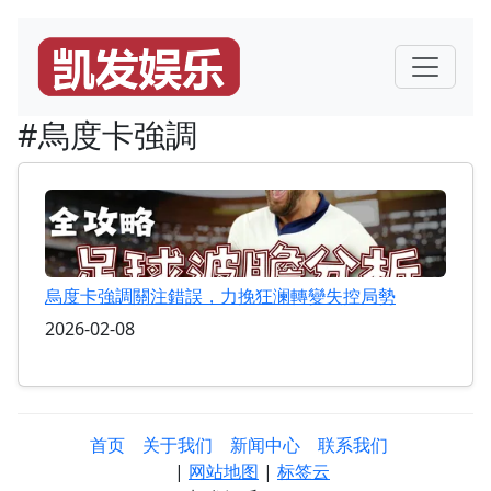
#烏度卡強調
烏度卡強調關注錯誤，力挽狂澜轉變失控局勢
2026-02-08
首页
关于我们
新闻中心
联系我们
|
网站地图
|
标签云