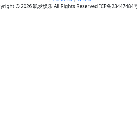
yright © 2026 凯发娱乐 All Rights Reserved ICP备23447484