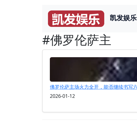
凯发娱乐
#佛罗伦萨主
佛罗伦萨主场火力全开，能否继续书写
2026-01-12