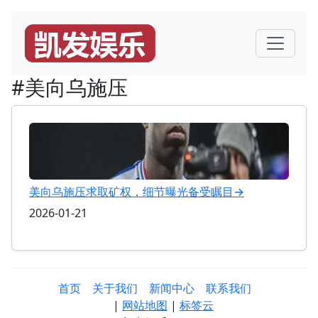
#美向乌施压
美向乌施压求取矿权，细节曝光备受瞩目→
2026-01-21
首页
关于我们
新闻中心
联系我们
|
网站地图
|
标签云