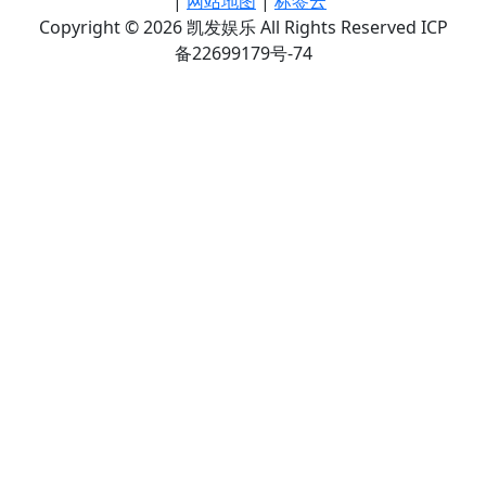
|
网站地图
|
标签云
Copyright © 2026 凯发娱乐 All Rights Reserved ICP
备22699179号-74