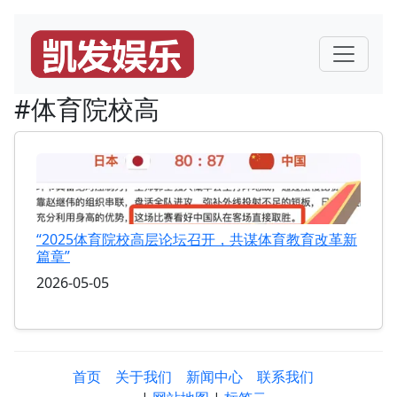
#体育院校高
“2025体育院校高层论坛召开，共谋体育教育改革新
篇章”
2026-05-05
首页
关于我们
新闻中心
联系我们