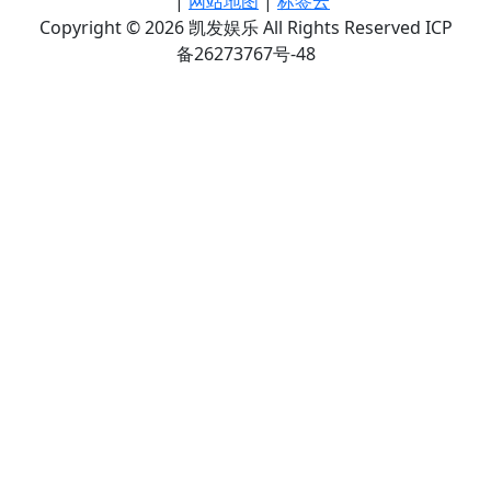
|
网站地图
|
标签云
Copyright © 2026 凯发娱乐 All Rights Reserved ICP
备26273767号-48