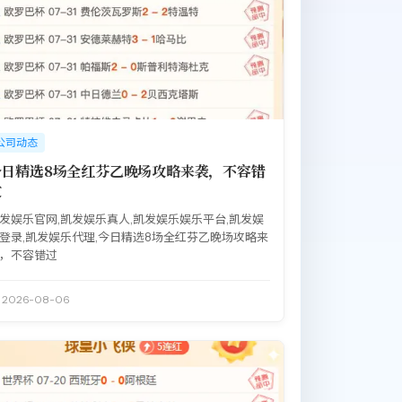
公司动态
今日精选8场全红芬乙晚场攻略来袭，不容错
过
发娱乐官网,凯发娱乐真人,凯发娱乐娱乐平台,凯发娱
登录,凯发娱乐代理,今日精选8场全红芬乙晚场攻略来
，不容错过
2026-08-06