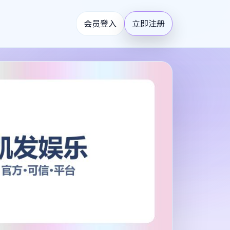
会员登入
立即注册