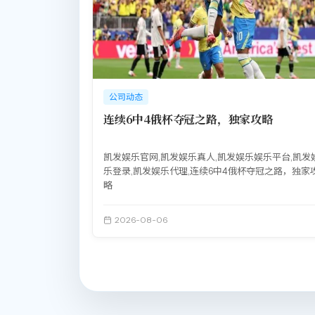
公司动态
连续6中4俄杯夺冠之路，独家攻略
凯发娱乐官网,凯发娱乐真人,凯发娱乐娱乐平台,凯发
乐登录,凯发娱乐代理,连续6中4俄杯夺冠之路，独家
略
2026-08-06