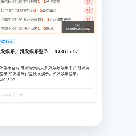
公司动态
发娱乐，凯发娱乐登录， 043015 07
发娱乐官网,凯发娱乐真人,凯发娱乐娱乐平台,凯发娱
登录,凯发娱乐代理,凯发娱乐，凯发娱乐登录，
3015 07
2026-08-05