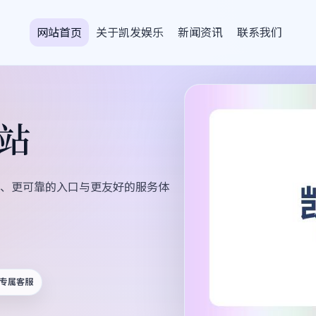
网站首页
关于凯发娱乐
新闻资讯
联系我们
站
、更可靠的入口与更友好的服务体
时专属客服