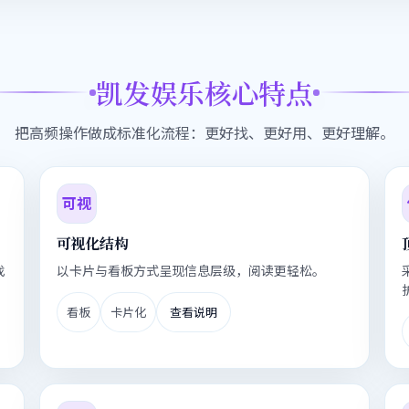
凯发娱乐核心特点
把高频操作做成标准化流程：更好找、更好用、更好理解。
可视
可视化结构
找
以卡片与看板方式呈现信息层级，阅读更轻松。
看板
卡片化
查看说明